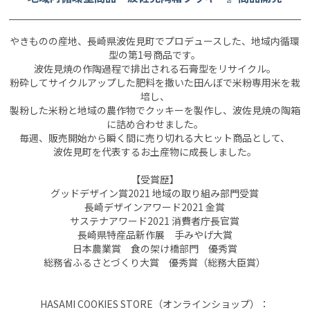
やきものの産地、長崎県波佐見町でプロデュースした、地域内循環
型の第1号商品です。
波佐見焼の作陶過程で排出される石膏型をリサイクル。
粉砕してサイクルアップした肥料を撒いた田んぼで米粉専用米を栽
培し、
製粉した米粉と地域の農作物でクッキーを製作し、波佐見焼の陶箱
に詰め合わせました。
毎週、販売開始から瞬く間に売り切れる大ヒット商品として、
波佐見町を代表するお土産物に成長しました。
【受賞歴】
グッドデザイン賞2021 地域の取り組み部門受賞
長崎デザインアワード2021 金賞
サステナアワード2021 消費者庁長官賞
長崎県特産品新作展 手みやげ大賞
日本農業賞 食の架け橋部門 優秀賞
総務省ふるさとづくり大賞 優秀賞（総務大臣賞）
HASAMI COOKIES STORE（オンラインショップ）：